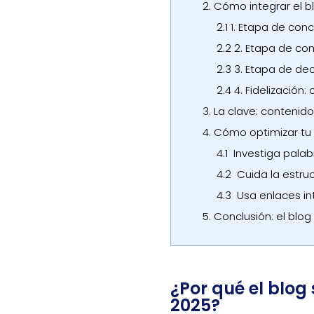
2.
Cómo integrar el b
2.1
1. Etapa de conc
2.2
2. Etapa de con
2.3
3. Etapa de dec
2.4
4. Fidelización
3.
La clave: contenido
4.
Cómo optimizar tu 
4.1
Investiga palab
4.2
Cuida la estruc
4.3
Usa enlaces in
5.
Conclusión: el blo
¿Por qué el blog
2025?