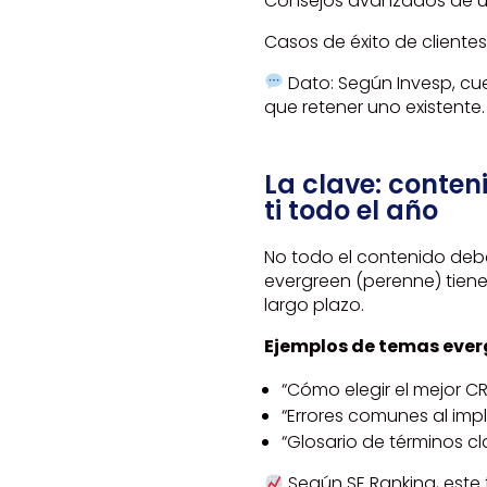
Consejos avanzados de 
Casos de éxito de cliente
Dato: Según Invesp, cue
que retener uno existente.
La clave: conten
ti todo el año
No todo el contenido debe
evergreen (perenne) tiene
largo plazo.
Ejemplos de temas ever
“Cómo elegir el mejor C
“Errores comunes al imp
“Glosario de términos c
Según SE Ranking, este