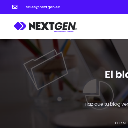

sales@nextgen.ec
El b
Haz que tu blog ve
POR
ME