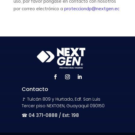
uso, por favor póngase en contacto con nosotros
por correo electrónico a
protecciondp@nextgen.ec
Contacto
🚩 Tulcán 809 y Hurtado, Edf. San Luis
Tercer piso NEXTGEN, Guayaquil 090150
☎
04 371-0888 / Ext: 198