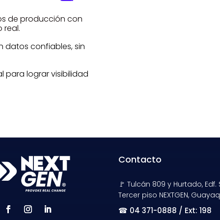
tos de producción con
 real.
datos confiables, sin
 para lograr visibilidad
Contacto
🚩 Tulcán 809 y Hurtado, Edf. 
Tercer piso NEXTGEN, Guayaq
☎
04 371-0888 / Ext: 198