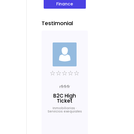
Finance
Testimonial
☆
☆
☆
☆
☆
☆
☆
☆
☆
☆
rfrfrfr
B2C High
Ticket
Mu
si
Inmobiliarias ·
Servicios exequiales
c
ac
r