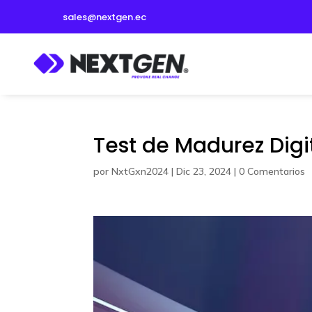
sales@nextgen.ec
Test de Madurez Dig
por
NxtGxn2024
|
Dic 23, 2024
|
0 Comentarios